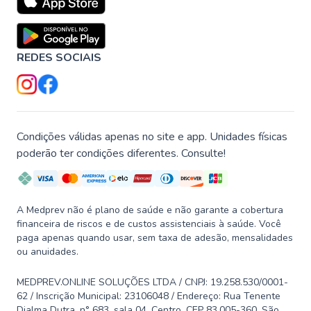
REDES SOCIAIS
Condições válidas apenas no site e app. Unidades físicas
poderão ter condições diferentes. Consulte!
A Medprev não é plano de saúde e não garante a cobertura
financeira de riscos e de custos assistenciais à saúde. Você
paga apenas quando usar, sem taxa de adesão, mensalidades
ou anuidades.
MEDPREV.ONLINE SOLUÇÕES LTDA / CNPJ: 19.258.530/0001-
62 / Inscrição Municipal: 23106048 / Endereço: Rua Tenente
Djalma Dutra, n° 683, sala 04, Centro, CEP 83.005-360, São