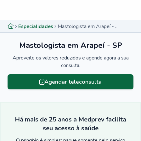
Menu lateral
Menu lateral
Especialidades
Mastologista em Arapeí - SP
Mastologista em Arapeí - SP
Aproveite os valores reduzidos e agende agora a sua
consulta.
Agendar teleconsulta
Há mais de 25 anos a Medprev facilita
seu acesso à saúde
O princípio é simples: pague somente pelo serviço