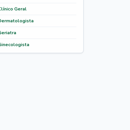
Clínico Geral
Dermatologista
Geriatra
Ginecologista