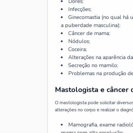
Dores;
Infecções;
Ginecomastia (no qual há
a puberdade masculina);
Câncer de mama;
Nódulos;
Coceira;
Alterações na aparência 
Secreção no mamilo;
Problemas na produção de 
Mastologista e câncer
O mastologista pode solicitar divers
alterações no corpo e realizar o diagnó
Mamografia, exame radioló
mama com alta resolução;