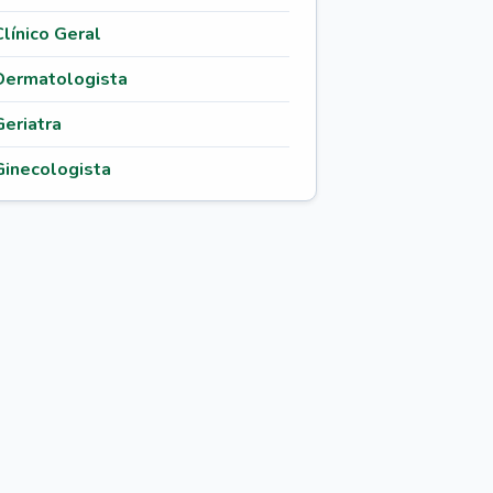
Clínico Geral
Dermatologista
Geriatra
Ginecologista