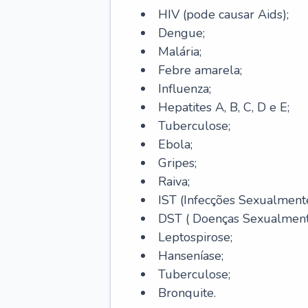
HIV (pode causar Aids);
Dengue;
Malária;
Febre amarela;
Influenza;
Hepatites A, B, C, D e E;
Tuberculose;
Ebola;
Gripes;
Raiva;
IST (Infecções Sexualmente
DST ( Doenças Sexualmente
Leptospirose;
Hanseníase;
Tuberculose;
Bronquite.