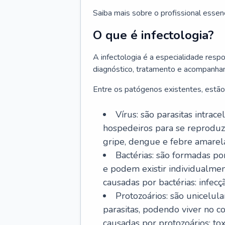
Saiba mais sobre o profissional essen
O que é infectologia?
A infectologia é a especialidade resp
diagnóstico, tratamento e acompanha
Entre os patógenos existentes, estão
Vírus: são parasitas intra
hospedeiros para se reproduz
gripe, dengue e febre amarel
Bactérias: são formadas po
e podem existir individualm
causadas por bactérias: infecç
Protozoários: são unicelul
parasitas, podendo viver no 
causadas por protozoários: t