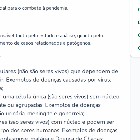
cial para o combate à pandemia.
onsável tanto pelo estudo e análise, quanto pelo
mento de casos relacionados a patógenos.
:
celulares (não são seres vivos) que dependem de
ir. Exemplos de doenças causadas por vírus:
a;
r uma célula única (são seres vivos) sem núcleo
ente ou agrupadas. Exemplos de doenças
ão urinária, meningite e gonorreia;
ares (são seres vivos) com núcleo e podem ser
corpo dos seres humanos. Exemplos de doenças
oxoplasmose, malária e Doença de Chagas;