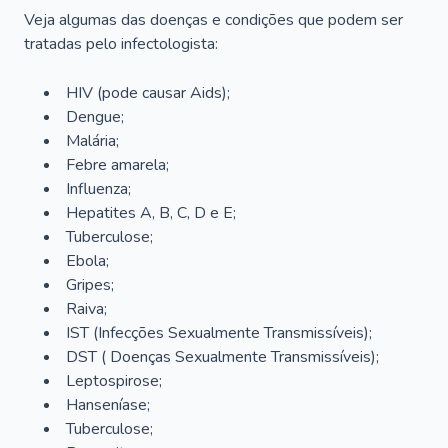
Veja algumas das doenças e condições que podem ser
tratadas pelo infectologista:
HIV (pode causar Aids);
Dengue;
Malária;
Febre amarela;
Influenza;
Hepatites A, B, C, D e E;
Tuberculose;
Ebola;
Gripes;
Raiva;
IST (Infecções Sexualmente Transmissíveis);
DST ( Doenças Sexualmente Transmissíveis);
Leptospirose;
Hanseníase;
Tuberculose;