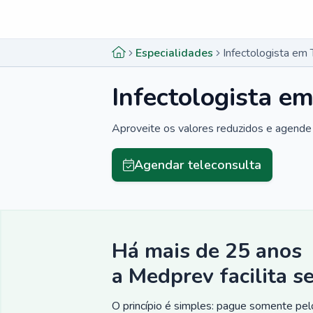
Menu lateral
Menu lateral
Especialidades
Infectologista em
Infectologista e
Aproveite os valores reduzidos e agende 
Agendar teleconsulta
Há mais de 25 anos
a Medprev facilita s
O princípio é simples: pague somente pelo