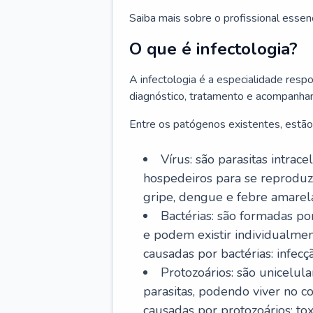
Saiba mais sobre o profissional essen
O que é infectologia?
A infectologia é a especialidade resp
diagnóstico, tratamento e acompanha
Entre os patógenos existentes, estão
Vírus: são parasitas intra
hospedeiros para se reproduz
gripe, dengue e febre amarel
Bactérias: são formadas po
e podem existir individualm
causadas por bactérias: infecç
Protozoários: são unicelul
parasitas, podendo viver no 
causadas por protozoários: t