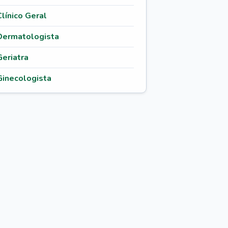
Clínico Geral
Dermatologista
Geriatra
Ginecologista