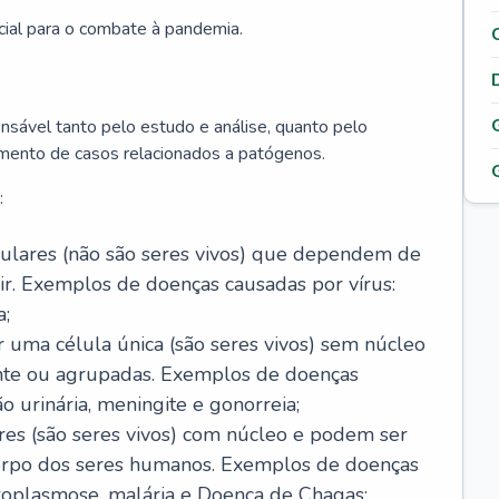
cial para o combate à pandemia.
onsável tanto pelo estudo e análise, quanto pelo
mento de casos relacionados a patógenos.
:
celulares (não são seres vivos) que dependem de
ir. Exemplos de doenças causadas por vírus:
a;
r uma célula única (são seres vivos) sem núcleo
ente ou agrupadas. Exemplos de doenças
ão urinária, meningite e gonorreia;
ares (são seres vivos) com núcleo e podem ser
corpo dos seres humanos. Exemplos de doenças
oxoplasmose, malária e Doença de Chagas;