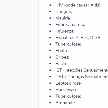
HIV (pode causar Aids);
Dengue;
Malária;
Febre amarela;
Influenza;
Hepatites A, B, C, D e E;
Tuberculose;
Ebola;
Gripes;
Raiva;
IST (Infecções Sexualmente
DST ( Doenças Sexualmente
Leptospirose;
Hanseníase;
Tuberculose;
Bronquite.