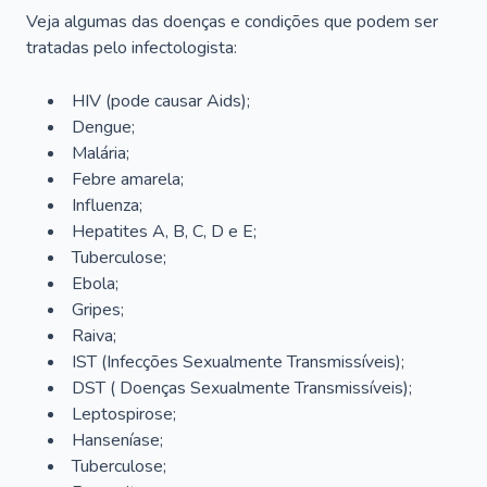
Veja algumas das doenças e condições que podem ser
tratadas pelo infectologista:
HIV (pode causar Aids);
Dengue;
Malária;
Febre amarela;
Influenza;
Hepatites A, B, C, D e E;
Tuberculose;
Ebola;
Gripes;
Raiva;
IST (Infecções Sexualmente Transmissíveis);
DST ( Doenças Sexualmente Transmissíveis);
Leptospirose;
Hanseníase;
Tuberculose;