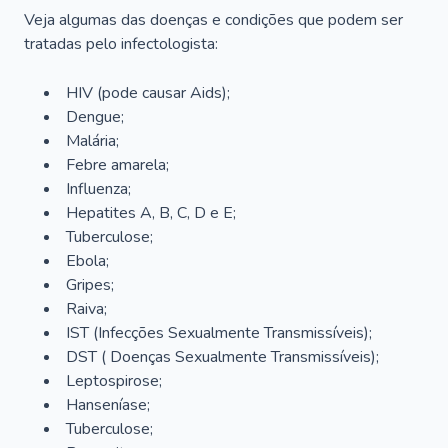
Veja algumas das doenças e condições que podem ser
tratadas pelo infectologista:
HIV (pode causar Aids);
Dengue;
Malária;
Febre amarela;
Influenza;
Hepatites A, B, C, D e E;
Tuberculose;
Ebola;
Gripes;
Raiva;
IST (Infecções Sexualmente Transmissíveis);
DST ( Doenças Sexualmente Transmissíveis);
Leptospirose;
Hanseníase;
Tuberculose;