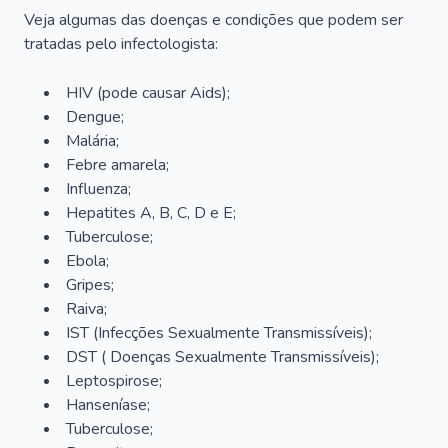
Veja algumas das doenças e condições que podem ser
tratadas pelo infectologista:
HIV (pode causar Aids);
Dengue;
Malária;
Febre amarela;
Influenza;
Hepatites A, B, C, D e E;
Tuberculose;
Ebola;
Gripes;
Raiva;
IST (Infecções Sexualmente Transmissíveis);
DST ( Doenças Sexualmente Transmissíveis);
Leptospirose;
Hanseníase;
Tuberculose;