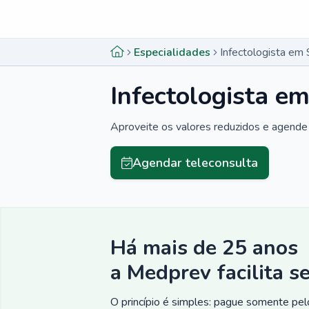
Menu lateral
Menu lateral
Especialidades
Infectologista em
Infectologista e
Aproveite os valores reduzidos e agende 
Agendar teleconsulta
Há mais de 25 anos
a Medprev facilita s
O princípio é simples: pague somente pelo