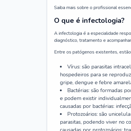
Saiba mais sobre o profissional essen
O que é infectologia?
A infectologia é a especialidade resp
diagnóstico, tratamento e acompanha
Entre os patógenos existentes, estão
Vírus: são parasitas intra
hospedeiros para se reproduz
gripe, dengue e febre amarel
Bactérias: são formadas po
e podem existir individualm
causadas por bactérias: infecç
Protozoários: são unicelul
parasitas, podendo viver no 
causadas por protozoários: t