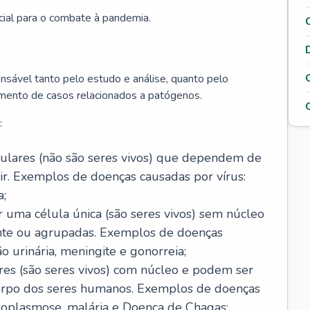
cial para o combate à pandemia.
onsável tanto pelo estudo e análise, quanto pelo
mento de casos relacionados a patógenos.
:
celulares (não são seres vivos) que dependem de
ir. Exemplos de doenças causadas por vírus:
a;
r uma célula única (são seres vivos) sem núcleo
ente ou agrupadas. Exemplos de doenças
ão urinária, meningite e gonorreia;
ares (são seres vivos) com núcleo e podem ser
corpo dos seres humanos. Exemplos de doenças
oxoplasmose, malária e Doença de Chagas;