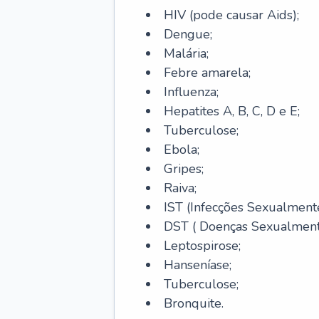
HIV (pode causar Aids);
Dengue;
Malária;
Febre amarela;
Influenza;
Hepatites A, B, C, D e E;
Tuberculose;
Ebola;
Gripes;
Raiva;
IST (Infecções Sexualmente
DST ( Doenças Sexualmente
Leptospirose;
Hanseníase;
Tuberculose;
Bronquite.