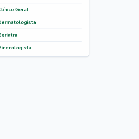
Clínico Geral
Dermatologista
Geriatra
Ginecologista