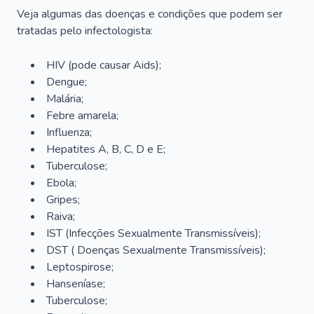
Veja algumas das doenças e condições que podem ser
tratadas pelo infectologista:
HIV (pode causar Aids);
Dengue;
Malária;
Febre amarela;
Influenza;
Hepatites A, B, C, D e E;
Tuberculose;
Ebola;
Gripes;
Raiva;
IST (Infecções Sexualmente Transmissíveis);
DST ( Doenças Sexualmente Transmissíveis);
Leptospirose;
Hanseníase;
Tuberculose;