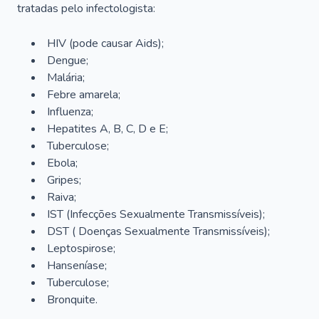
tratadas pelo infectologista:
HIV (pode causar Aids);
Dengue;
Malária;
Febre amarela;
Influenza;
Hepatites A, B, C, D e E;
Tuberculose;
Ebola;
Gripes;
Raiva;
IST (Infecções Sexualmente Transmissíveis);
DST ( Doenças Sexualmente Transmissíveis);
Leptospirose;
Hanseníase;
Tuberculose;
Bronquite.