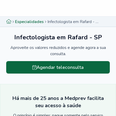
Menu lateral
Menu lateral
Especialidades
Infectologista em Rafard - SP
Infectologista em Rafard - SP
Aproveite os valores reduzidos e agende agora a sua
consulta.
Agendar teleconsulta
Há mais de 25 anos a Medprev facilita
seu acesso à saúde
O princípio é simples: pague somente pelo serviço