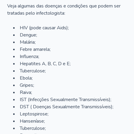
Veja algumas das doenças e condições que podem ser
tratadas pelo infectologista:
HIV (pode causar Aids);
Dengue;
Malária;
Febre amarela;
Influenza;
Hepatites A, B, C, D e E;
Tuberculose;
Ebola;
Gripes;
Raiva;
IST (Infecções Sexualmente Transmissíveis);
DST ( Doenças Sexualmente Transmissíveis);
Leptospirose;
Hanseníase;
Tuberculose;