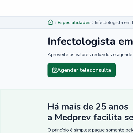
Menu lateral
Menu lateral
Especialidades
Infectologista em 
Infectologista e
Aproveite os valores reduzidos e agende 
Agendar teleconsulta
Há mais de 25 anos
a Medprev facilita s
O princípio é simples: pague somente pelo