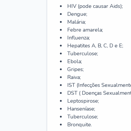
HIV (pode causar Aids);
Dengue;
Malária;
Febre amarela;
Influenza;
Hepatites A, B, C, D e E;
Tuberculose;
Ebola;
Gripes;
Raiva;
IST (Infecções Sexualmente
DST ( Doenças Sexualmente
Leptospirose;
Hanseníase;
Tuberculose;
Bronquite.