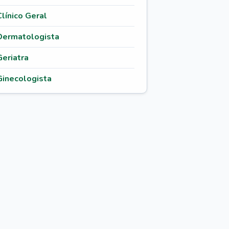
Clínico Geral
Dermatologista
Geriatra
Ginecologista