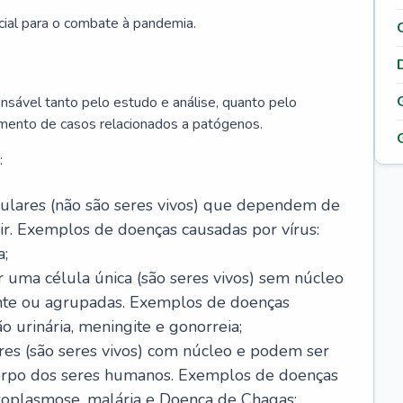
cial para o combate à pandemia.
onsável tanto pelo estudo e análise, quanto pelo
mento de casos relacionados a patógenos.
:
celulares (não são seres vivos) que dependem de
ir. Exemplos de doenças causadas por vírus:
a;
r uma célula única (são seres vivos) sem núcleo
ente ou agrupadas. Exemplos de doenças
ão urinária, meningite e gonorreia;
ares (são seres vivos) com núcleo e podem ser
corpo dos seres humanos. Exemplos de doenças
oxoplasmose, malária e Doença de Chagas;