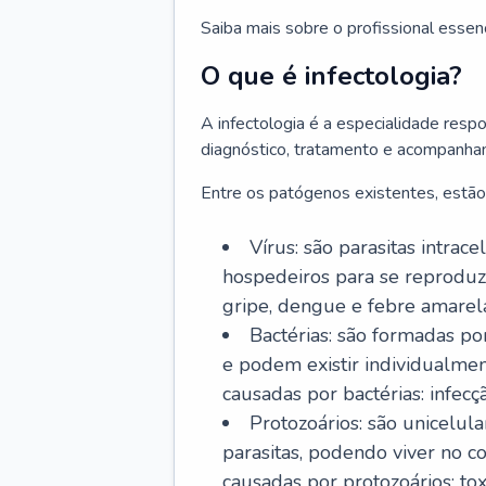
Saiba mais sobre o profissional essen
O que é infectologia?
A infectologia é a especialidade resp
diagnóstico, tratamento e acompanha
Entre os patógenos existentes, estão
Vírus: são parasitas intra
hospedeiros para se reproduz
gripe, dengue e febre amarel
Bactérias: são formadas po
e podem existir individualm
causadas por bactérias: infecç
Protozoários: são unicelul
parasitas, podendo viver no 
causadas por protozoários: t