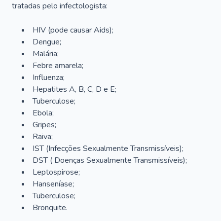
tratadas pelo infectologista:
HIV (pode causar Aids);
Dengue;
Malária;
Febre amarela;
Influenza;
Hepatites A, B, C, D e E;
Tuberculose;
Ebola;
Gripes;
Raiva;
IST (Infecções Sexualmente Transmissíveis);
DST ( Doenças Sexualmente Transmissíveis);
Leptospirose;
Hanseníase;
Tuberculose;
Bronquite.