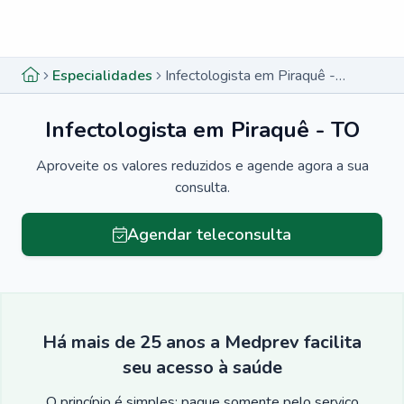
Menu lateral
Menu lateral
Especialidades
Infectologista em Piraquê - TO
Infectologista em Piraquê - TO
Aproveite os valores reduzidos e agende agora a sua
consulta.
Agendar teleconsulta
Há mais de 25 anos a Medprev facilita
seu acesso à saúde
O princípio é simples: pague somente pelo serviço