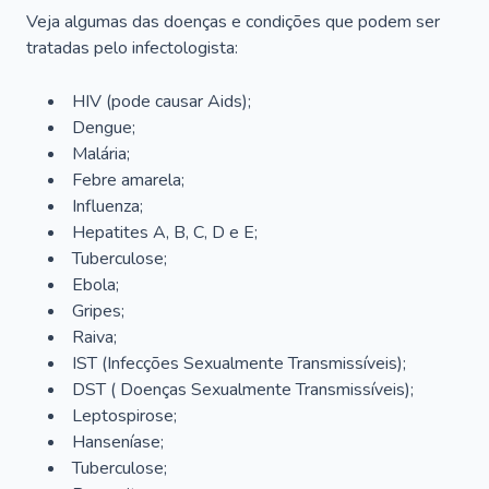
Veja algumas das doenças e condições que podem ser
tratadas pelo infectologista:
HIV (pode causar Aids);
Dengue;
Malária;
Febre amarela;
Influenza;
Hepatites A, B, C, D e E;
Tuberculose;
Ebola;
Gripes;
Raiva;
IST (Infecções Sexualmente Transmissíveis);
DST ( Doenças Sexualmente Transmissíveis);
Leptospirose;
Hanseníase;
Tuberculose;