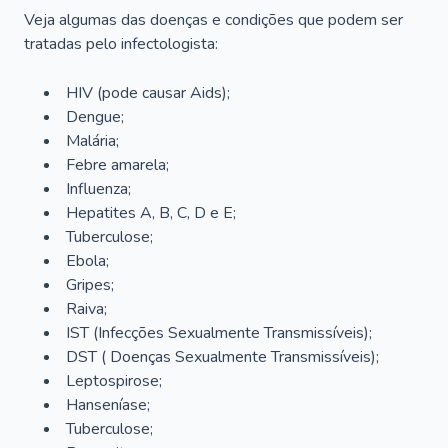
Veja algumas das doenças e condições que podem ser
tratadas pelo infectologista:
HIV (pode causar Aids);
Dengue;
Malária;
Febre amarela;
Influenza;
Hepatites A, B, C, D e E;
Tuberculose;
Ebola;
Gripes;
Raiva;
IST (Infecções Sexualmente Transmissíveis);
DST ( Doenças Sexualmente Transmissíveis);
Leptospirose;
Hanseníase;
Tuberculose;