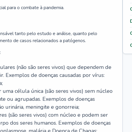
cial para o combate à pandemia.
onsável tanto pelo estudo e análise, quanto pelo
mento de casos relacionados a patógenos.
:
celulares (não são seres vivos) que dependem de
ir. Exemplos de doenças causadas por vírus:
a;
r uma célula única (são seres vivos) sem núcleo
ente ou agrupadas. Exemplos de doenças
ão urinária, meningite e gonorreia;
ares (são seres vivos) com núcleo e podem ser
corpo dos seres humanos. Exemplos de doenças
oxoplasmose, malária e Doença de Chagas;