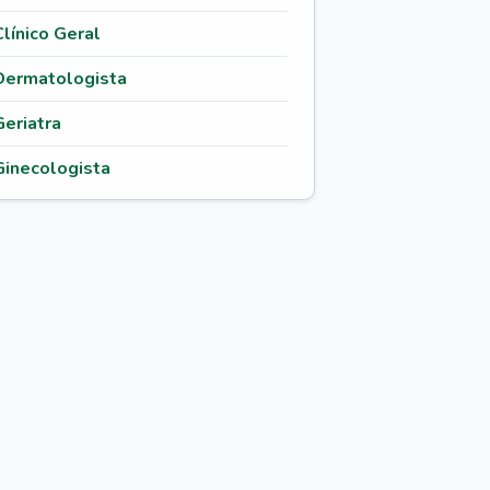
Clínico Geral
Dermatologista
Geriatra
Ginecologista