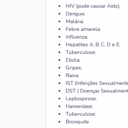
HIV (pode causar Aids);
Dengue;
Malária;
Febre amarela;
Influenza;
Hepatites A, B, C, D e E;
Tuberculose;
Ebola;
Gripes;
Raiva;
IST (Infecções Sexualmente
DST ( Doenças Sexualmente
Leptospirose;
Hanseníase;
Tuberculose;
Bronquite.