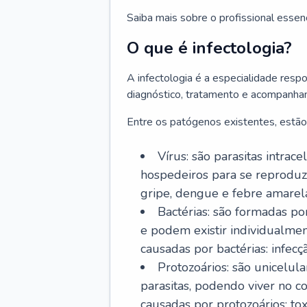
Saiba mais sobre o profissional essen
O que é infectologia?
A infectologia é a especialidade resp
diagnóstico, tratamento e acompanha
Entre os patógenos existentes, estão
Vírus: são parasitas intra
hospedeiros para se reproduz
gripe, dengue e febre amarel
Bactérias: são formadas po
e podem existir individualm
causadas por bactérias: infecç
Protozoários: são unicelul
parasitas, podendo viver no 
causadas por protozoários: t