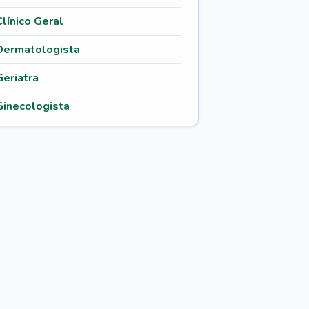
Clínico Geral
Dermatologista
Geriatra
Ginecologista