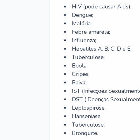
HIV (pode causar Aids);
Dengue;
Malária;
Febre amarela;
Influenza;
Hepatites A, B, C, D e E;
Tuberculose;
Ebola;
Gripes;
Raiva;
IST (Infecções Sexualmente
DST ( Doenças Sexualmente
Leptospirose;
Hanseníase;
Tuberculose;
Bronquite.