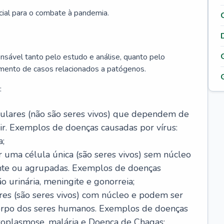
cial para o combate à pandemia.
onsável tanto pelo estudo e análise, quanto pelo
mento de casos relacionados a patógenos.
:
celulares (não são seres vivos) que dependem de
ir. Exemplos de doenças causadas por vírus:
a;
r uma célula única (são seres vivos) sem núcleo
ente ou agrupadas. Exemplos de doenças
ão urinária, meningite e gonorreia;
ares (são seres vivos) com núcleo e podem ser
corpo dos seres humanos. Exemplos de doenças
oxoplasmose, malária e Doença de Chagas;