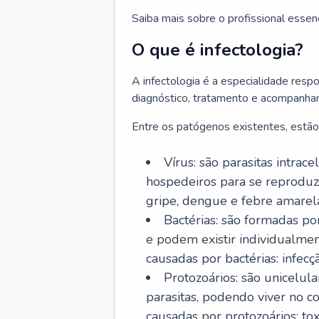
Saiba mais sobre o profissional essen
O que é infectologia?
A infectologia é a especialidade resp
diagnóstico, tratamento e acompanha
Entre os patógenos existentes, estão
Vírus: são parasitas intra
hospedeiros para se reproduz
gripe, dengue e febre amarel
Bactérias: são formadas po
e podem existir individualm
causadas por bactérias: infecç
Protozoários: são unicelul
parasitas, podendo viver no 
causadas por protozoários: t