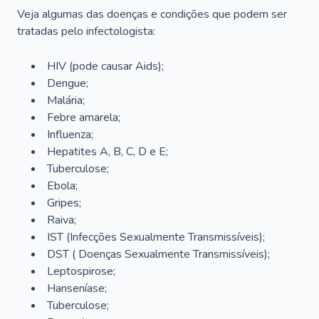
Veja algumas das doenças e condições que podem ser
tratadas pelo infectologista:
HIV (pode causar Aids);
Dengue;
Malária;
Febre amarela;
Influenza;
Hepatites A, B, C, D e E;
Tuberculose;
Ebola;
Gripes;
Raiva;
IST (Infecções Sexualmente Transmissíveis);
DST ( Doenças Sexualmente Transmissíveis);
Leptospirose;
Hanseníase;
Tuberculose;