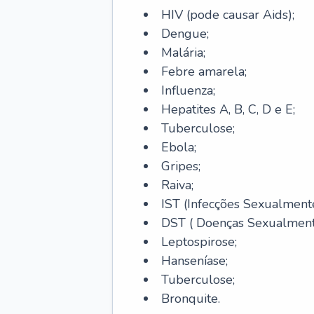
HIV (pode causar Aids);
Dengue;
Malária;
Febre amarela;
Influenza;
Hepatites A, B, C, D e E;
Tuberculose;
Ebola;
Gripes;
Raiva;
IST (Infecções Sexualmente
DST ( Doenças Sexualmente
Leptospirose;
Hanseníase;
Tuberculose;
Bronquite.