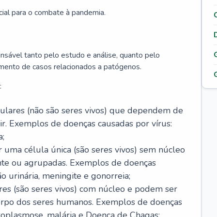
cial para o combate à pandemia.
onsável tanto pelo estudo e análise, quanto pelo
mento de casos relacionados a patógenos.
:
celulares (não são seres vivos) que dependem de
ir. Exemplos de doenças causadas por vírus:
a;
r uma célula única (são seres vivos) sem núcleo
ente ou agrupadas. Exemplos de doenças
ão urinária, meningite e gonorreia;
ares (são seres vivos) com núcleo e podem ser
corpo dos seres humanos. Exemplos de doenças
oxoplasmose, malária e Doença de Chagas;