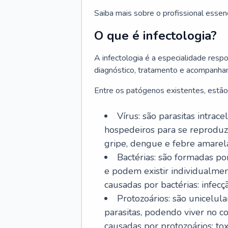
Saiba mais sobre o profissional essen
O que é infectologia?
A infectologia é a especialidade resp
diagnóstico, tratamento e acompanha
Entre os patógenos existentes, estão
Vírus: são parasitas intra
hospedeiros para se reproduz
gripe, dengue e febre amarel
Bactérias: são formadas po
e podem existir individualm
causadas por bactérias: infecç
Protozoários: são unicelul
parasitas, podendo viver no 
causadas por protozoários: t