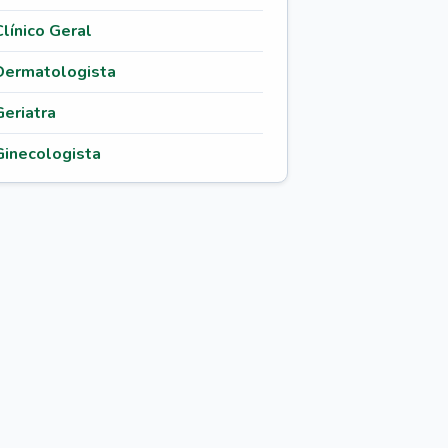
Clínico Geral
Dermatologista
Geriatra
Ginecologista