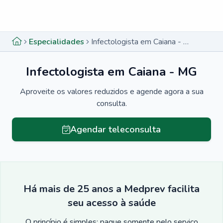
Menu lateral
Menu lateral
Especialidades
Infectologista em Caiana - MG
Infectologista em Caiana - MG
Aproveite os valores reduzidos e agende agora a sua
consulta.
Agendar teleconsulta
Há mais de 25 anos a Medprev facilita
seu acesso à saúde
O princípio é simples: pague somente pelo serviço