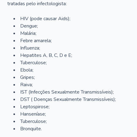
tratadas pelo infectologista:
HIV (pode causar Aids);
Dengue;
Malária;
Febre amarela;
Influenza;
Hepatites A, B, C, D e E;
Tuberculose;
Ebola;
Gripes;
Raiva;
IST (Infecções Sexualmente Transmissíveis);
DST ( Doenças Sexualmente Transmissíveis);
Leptospirose;
Hanseníase;
Tuberculose;
Bronquite.