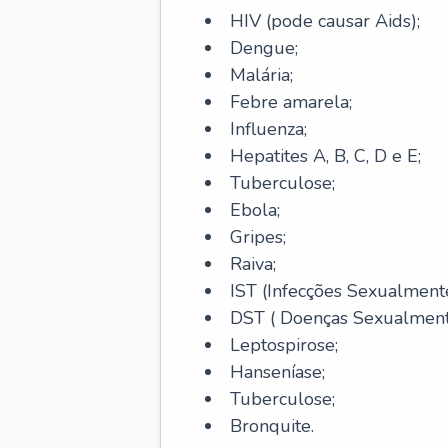
HIV (pode causar Aids);
Dengue;
Malária;
Febre amarela;
Influenza;
Hepatites A, B, C, D e E;
Tuberculose;
Ebola;
Gripes;
Raiva;
IST (Infecções Sexualmente
DST ( Doenças Sexualmente
Leptospirose;
Hanseníase;
Tuberculose;
Bronquite.