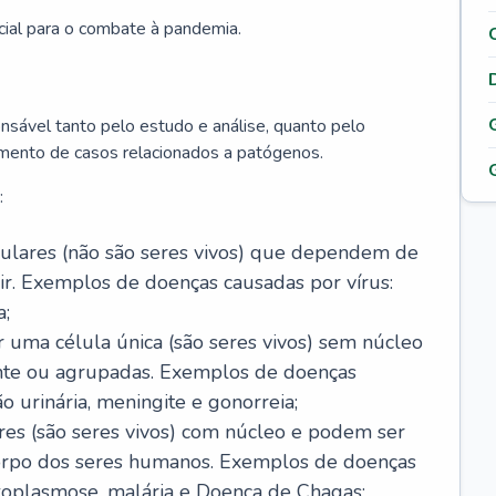
cial para o combate à pandemia.
onsável tanto pelo estudo e análise, quanto pelo
mento de casos relacionados a patógenos.
:
celulares (não são seres vivos) que dependem de
ir. Exemplos de doenças causadas por vírus:
a;
r uma célula única (são seres vivos) sem núcleo
ente ou agrupadas. Exemplos de doenças
ão urinária, meningite e gonorreia;
ares (são seres vivos) com núcleo e podem ser
corpo dos seres humanos. Exemplos de doenças
oxoplasmose, malária e Doença de Chagas;