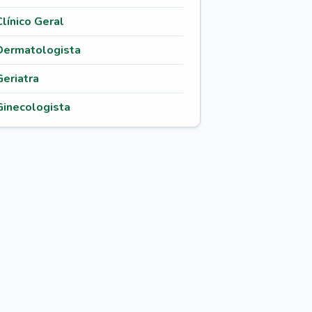
Clínico Geral
Dermatologista
Geriatra
Ginecologista