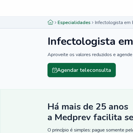
Menu lateral
Menu lateral
Especialidades
Infectologista em
Infectologista e
Aproveite os valores reduzidos e agende 
Agendar teleconsulta
Há mais de 25 anos
a Medprev facilita s
O princípio é simples: pague somente pelo