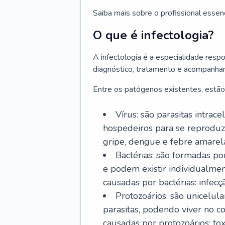
Saiba mais sobre o profissional essen
O que é infectologia?
A infectologia é a especialidade resp
diagnóstico, tratamento e acompanha
Entre os patógenos existentes, estão
Vírus: são parasitas intra
hospedeiros para se reproduz
gripe, dengue e febre amarel
Bactérias: são formadas po
e podem existir individualm
causadas por bactérias: infecç
Protozoários: são unicelul
parasitas, podendo viver no 
causadas por protozoários: t