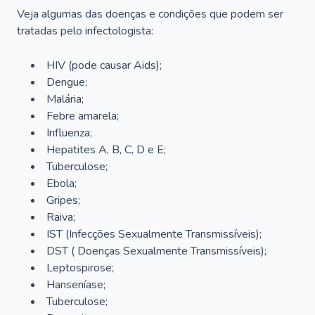
Veja algumas das doenças e condições que podem ser
tratadas pelo infectologista:
HIV (pode causar Aids);
Dengue;
Malária;
Febre amarela;
Influenza;
Hepatites A, B, C, D e E;
Tuberculose;
Ebola;
Gripes;
Raiva;
IST (Infecções Sexualmente Transmissíveis);
DST ( Doenças Sexualmente Transmissíveis);
Leptospirose;
Hanseníase;
Tuberculose;