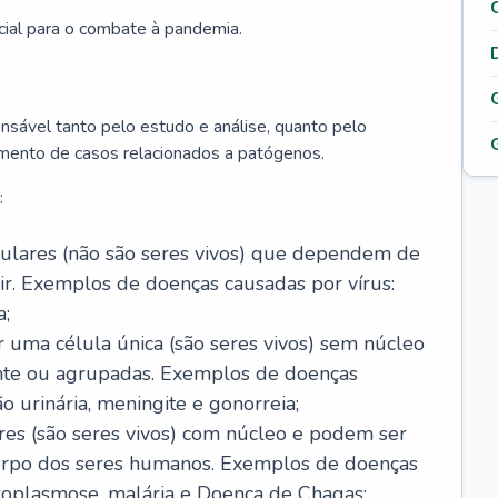
cial para o combate à pandemia.
onsável tanto pelo estudo e análise, quanto pelo
mento de casos relacionados a patógenos.
:
celulares (não são seres vivos) que dependem de
ir. Exemplos de doenças causadas por vírus:
a;
r uma célula única (são seres vivos) sem núcleo
ente ou agrupadas. Exemplos de doenças
ão urinária, meningite e gonorreia;
ares (são seres vivos) com núcleo e podem ser
corpo dos seres humanos. Exemplos de doenças
oxoplasmose, malária e Doença de Chagas;