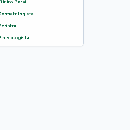
Clínico Geral
Dermatologista
Geriatra
Ginecologista