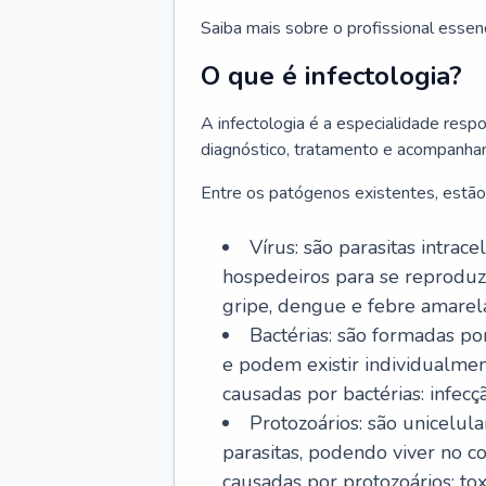
Saiba mais sobre o profissional essen
O que é infectologia?
A infectologia é a especialidade resp
diagnóstico, tratamento e acompanha
Entre os patógenos existentes, estão
Vírus: são parasitas intra
hospedeiros para se reproduz
gripe, dengue e febre amarel
Bactérias: são formadas po
e podem existir individualm
causadas por bactérias: infecç
Protozoários: são unicelul
parasitas, podendo viver no 
causadas por protozoários: t