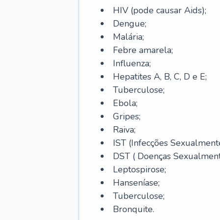
HIV (pode causar Aids);
Dengue;
Malária;
Febre amarela;
Influenza;
Hepatites A, B, C, D e E;
Tuberculose;
Ebola;
Gripes;
Raiva;
IST (Infecções Sexualmente
DST ( Doenças Sexualmente
Leptospirose;
Hanseníase;
Tuberculose;
Bronquite.