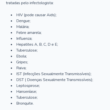
tratadas pelo infectologista:
HIV (pode causar Aids);
Dengue;
Malária;
Febre amarela;
Influenza;
Hepatites A, B, C, D e E;
Tuberculose;
Ebola;
Gripes;
Raiva;
IST (Infecções Sexualmente Transmissíveis);
DST ( Doenças Sexualmente Transmissíveis);
Leptospirose;
Hanseníase;
Tuberculose;
Bronquite.