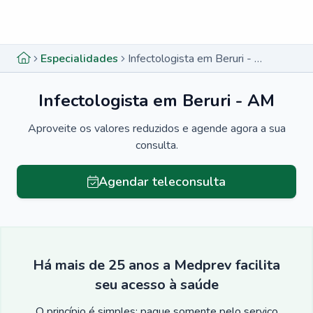
Menu lateral
Menu lateral
Especialidades
Infectologista em Beruri - AM
Infectologista em Beruri - AM
Aproveite os valores reduzidos e agende agora a sua
consulta.
Agendar teleconsulta
Há mais de 25 anos a Medprev facilita
seu acesso à saúde
O princípio é simples: pague somente pelo serviço