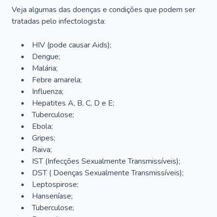
Veja algumas das doenças e condições que podem ser
tratadas pelo infectologista:
HIV (pode causar Aids);
Dengue;
Malária;
Febre amarela;
Influenza;
Hepatites A, B, C, D e E;
Tuberculose;
Ebola;
Gripes;
Raiva;
IST (Infecções Sexualmente Transmissíveis);
DST ( Doenças Sexualmente Transmissíveis);
Leptospirose;
Hanseníase;
Tuberculose;