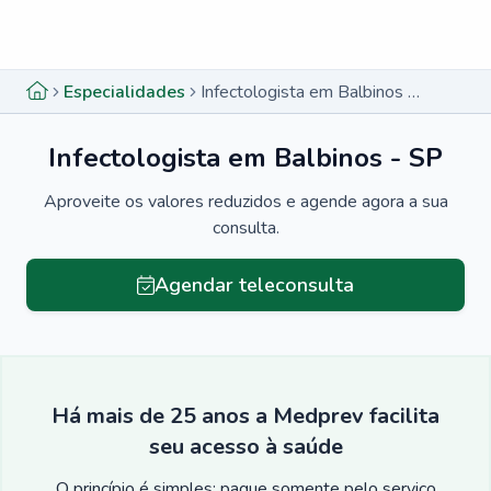
Menu lateral
Menu lateral
Especialidades
Infectologista em Balbinos - SP
Infectologista em Balbinos - SP
Aproveite os valores reduzidos e agende agora a sua
consulta.
Agendar teleconsulta
Há mais de 25 anos a Medprev facilita
seu acesso à saúde
O princípio é simples: pague somente pelo serviço