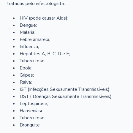
tratadas pelo infectologista:
HIV (pode causar Aids);
Dengue;
Malária;
Febre amarela;
Influenza;
Hepatites A, B, C, D e E;
Tuberculose;
Ebola;
Gripes;
Raiva;
IST (Infecções Sexualmente Transmissíveis);
DST ( Doenças Sexualmente Transmissíveis);
Leptospirose;
Hanseníase;
Tuberculose;
Bronquite.