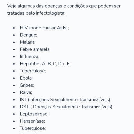
Veja algumas das doenças e condições que podem ser
tratadas pelo infectologista:
HIV (pode causar Aids);
Dengue;
Malária;
Febre amarela;
Influenza;
Hepatites A, B, C, D e E;
Tuberculose;
Ebola;
Gripes;
Raiva;
IST (Infecções Sexualmente Transmissíveis);
DST ( Doenças Sexualmente Transmissíveis);
Leptospirose;
Hanseníase;
Tuberculose;