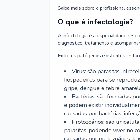
Saiba mais sobre o profissional essen
O que é infectologia?
A infectologia é a especialidade resp
diagnóstico, tratamento e acompanha
Entre os patógenos existentes, estão
Vírus: são parasitas intra
hospedeiros para se reproduz
gripe, dengue e febre amarel
Bactérias: são formadas po
e podem existir individualm
causadas por bactérias: infecç
Protozoários: são unicelul
parasitas, podendo viver no 
causadas por protozoários: t