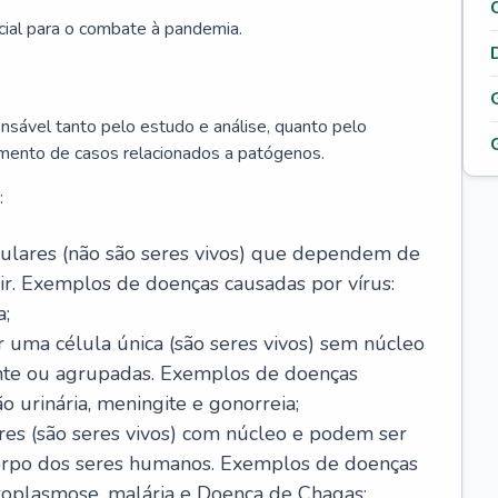
cial para o combate à pandemia.
onsável tanto pelo estudo e análise, quanto pelo
mento de casos relacionados a patógenos.
:
celulares (não são seres vivos) que dependem de
ir. Exemplos de doenças causadas por vírus:
a;
r uma célula única (são seres vivos) sem núcleo
ente ou agrupadas. Exemplos de doenças
ão urinária, meningite e gonorreia;
ares (são seres vivos) com núcleo e podem ser
corpo dos seres humanos. Exemplos de doenças
oxoplasmose, malária e Doença de Chagas;