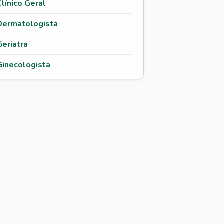
Clínico Geral
Dermatologista
Geriatra
Ginecologista