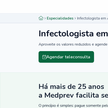
Menu lateral
Menu lateral
Especialidades
Infectologista em
Infectologista e
Aproveite os valores reduzidos e agende 
Agendar teleconsulta
Há mais de 25 anos
a Medprev facilita s
O princípio é simples: pague somente pelo