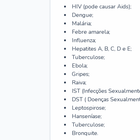
HIV (pode causar Aids);
Dengue;
Malária;
Febre amarela;
Influenza;
Hepatites A, B, C, D e E;
Tuberculose;
Ebola;
Gripes;
Raiva;
IST (Infecções Sexualmente
DST ( Doenças Sexualmente
Leptospirose;
Hanseníase;
Tuberculose;
Bronquite.