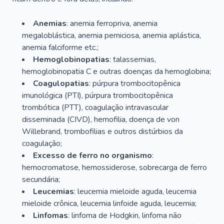
Anemias
: anemia ferropriva, anemia
megaloblástica, anemia perniciosa, anemia aplástica,
anemia falciforme etc.;
Hemoglobinopatias
: talassemias,
hemoglobinopatia C e outras doenças da hemoglobina;
Coagulopatias
: púrpura trombocitopênica
imunológica (PTI), púrpura trombocitopênica
trombótica (PTT), coagulação intravascular
disseminada (CIVD), hemofilia, doença de von
Willebrand, trombofilias e outros distúrbios da
coagulação;
Excesso de ferro no organismo
:
hemocromatose, hemossiderose, sobrecarga de ferro
secundária;
Leucemias
: leucemia mieloide aguda, leucemia
mieloide crônica, leucemia linfoide aguda, leucemia;
Linfomas
: linfoma de Hodgkin, linfoma não