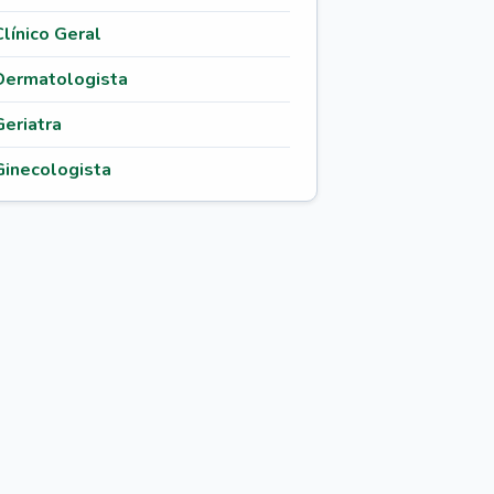
Clínico Geral
Dermatologista
Geriatra
Ginecologista