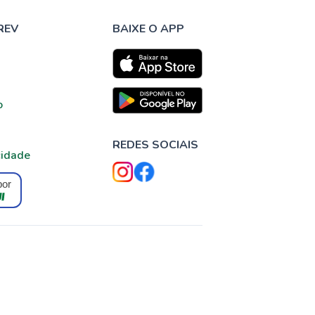
REV
BAIXE O APP
o
REDES SOCIAIS
cidade
por