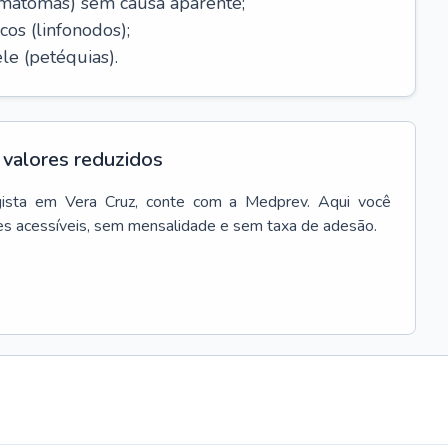
ematomas) sem causa aparente;
cos (linfonodos);
le (petéquias).
valores reduzidos
ista
em
Vera Cruz
, conte com a Medprev. Aqui você
es acessíveis, sem mensalidade e sem taxa de adesão.