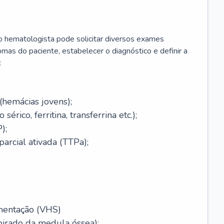
 o hematologista pode solicitar diversos exames
omas do paciente, estabelecer o diagnóstico e definir a
:
(hemácias jovens);
érico, ferritina, transferrina etc.);
);
arcial ativada (TTPa);
mentação (VHS)
pirado da medula óssea);