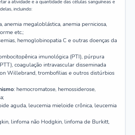
r a atividade e a quantidade das células sanguíneas e
elas, incluindo:
va, anemia megaloblástica, anemia perniciosa,
orme etc.;
ssemias, hemoglobinopatia C e outras doenças da
rombocitopênica imunológica (PTI), púrpura
(PTT), coagulação intravascular disseminada
on Willebrand, trombofilias e outros distúrbios
anismo
: hemocromatose, hemossiderose,
a;
oide aguda, leucemia mieloide crônica, leucemia
kin, linfoma não Hodgkin, linfoma de Burkitt,