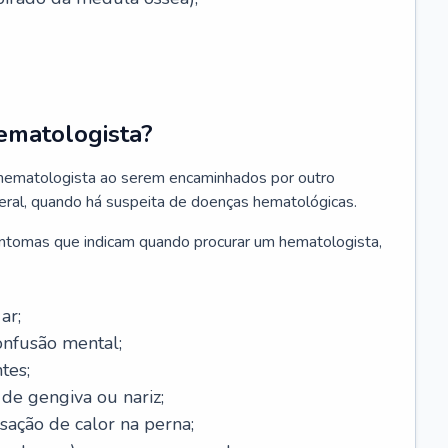
ematologista?
 hematologista ao serem encaminhados por outro
geral, quando há suspeita de doenças hematológicas.
sintomas que indicam quando procurar um hematologista,
ar;
onfusão mental;
tes;
de gengiva ou nariz;
sação de calor na perna;