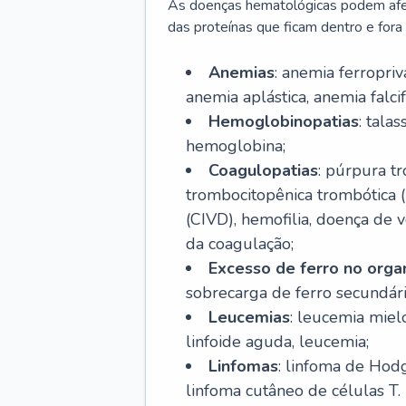
As doenças hematológicas podem afeta
das proteínas que ficam dentro e fora d
Anemias
: anemia ferropri
anemia aplástica, anemia falcif
Hemoglobinopatias
: tala
hemoglobina;
Coagulopatias
: púrpura t
trombocitopênica trombótica 
(CIVD), hemofilia, doença de v
da coagulação;
Excesso de ferro no org
sobrecarga de ferro secundári
Leucemias
: leucemia miel
linfoide aguda, leucemia;
Linfomas
: linfoma de Hodg
linfoma cutâneo de células T.