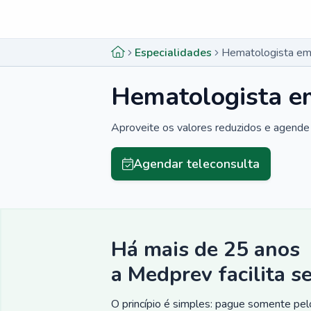
Menu lateral
Menu lateral
Especialidades
Hematologista em
Hematologista e
Aproveite os valores reduzidos e agende 
Agendar teleconsulta
Há mais de 25 anos
a Medprev facilita s
O princípio é simples: pague somente pelo