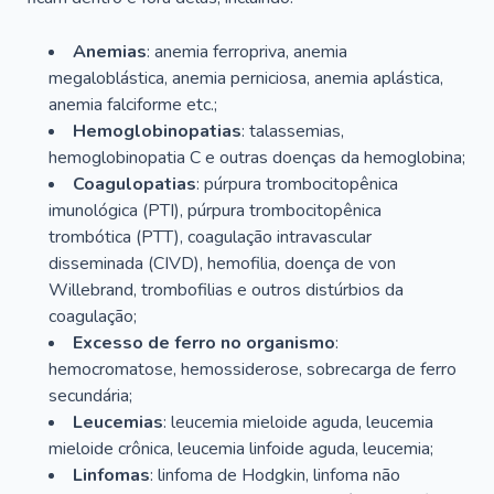
Anemias
: anemia ferropriva, anemia
megaloblástica, anemia perniciosa, anemia aplástica,
anemia falciforme etc.;
Hemoglobinopatias
: talassemias,
hemoglobinopatia C e outras doenças da hemoglobina;
Coagulopatias
: púrpura trombocitopênica
imunológica (PTI), púrpura trombocitopênica
trombótica (PTT), coagulação intravascular
disseminada (CIVD), hemofilia, doença de von
Willebrand, trombofilias e outros distúrbios da
coagulação;
Excesso de ferro no organismo
:
hemocromatose, hemossiderose, sobrecarga de ferro
secundária;
Leucemias
: leucemia mieloide aguda, leucemia
mieloide crônica, leucemia linfoide aguda, leucemia;
Linfomas
: linfoma de Hodgkin, linfoma não