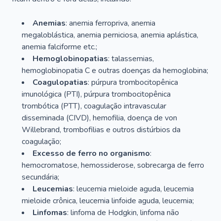
Anemias
: anemia ferropriva, anemia
megaloblástica, anemia perniciosa, anemia aplástica,
anemia falciforme etc.;
Hemoglobinopatias
: talassemias,
hemoglobinopatia C e outras doenças da hemoglobina;
Coagulopatias
: púrpura trombocitopênica
imunológica (PTI), púrpura trombocitopênica
trombótica (PTT), coagulação intravascular
disseminada (CIVD), hemofilia, doença de von
Willebrand, trombofilias e outros distúrbios da
coagulação;
Excesso de ferro no organismo
:
hemocromatose, hemossiderose, sobrecarga de ferro
secundária;
Leucemias
: leucemia mieloide aguda, leucemia
mieloide crônica, leucemia linfoide aguda, leucemia;
Linfomas
: linfoma de Hodgkin, linfoma não