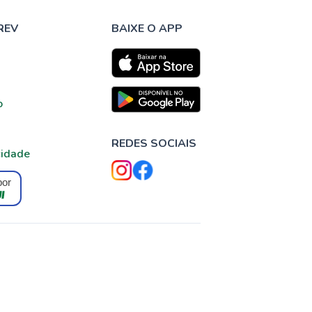
REV
BAIXE O APP
o
REDES SOCIAIS
cidade
por