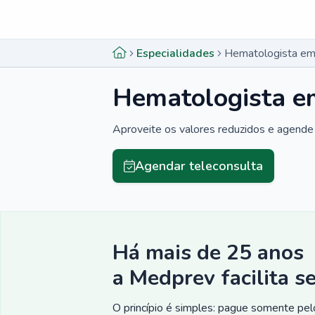
Menu lateral
Menu lateral
Especialidades
Hematologista em
Hematologista e
Aproveite os valores reduzidos e agende 
Agendar teleconsulta
Há mais de 25 anos
a Medprev facilita s
O princípio é simples: pague somente pelo