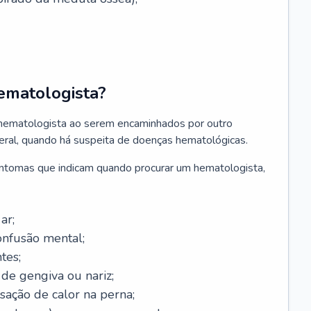
ematologista?
 hematologista ao serem encaminhados por outro
geral, quando há suspeita de doenças hematológicas.
sintomas que indicam quando procurar um hematologista,
ar;
onfusão mental;
tes;
de gengiva ou nariz;
sação de calor na perna;