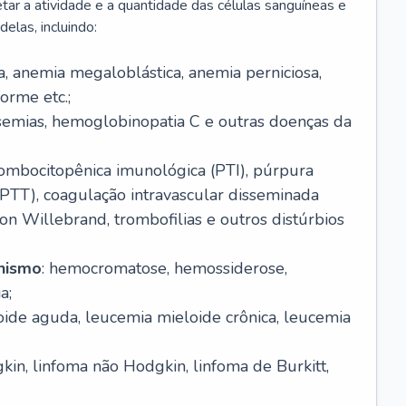
r a atividade e a quantidade das células sanguíneas e
elas, incluindo:
va, anemia megaloblástica, anemia perniciosa,
orme etc.;
ssemias, hemoglobinopatia C e outras doenças da
rombocitopênica imunológica (PTI), púrpura
(PTT), coagulação intravascular disseminada
on Willebrand, trombofilias e outros distúrbios
anismo
: hemocromatose, hemossiderose,
a;
oide aguda, leucemia mieloide crônica, leucemia
kin, linfoma não Hodgkin, linfoma de Burkitt,