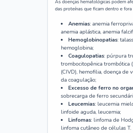
As doenças hematológicas podem afeta
das proteínas que ficam dentro e fora d
Anemias
: anemia ferropri
anemia aplástica, anemia falcif
Hemoglobinopatias
: tala
hemoglobina;
Coagulopatias
: púrpura t
trombocitopênica trombótica 
(CIVD), hemofilia, doença de v
da coagulação;
Excesso de ferro no org
sobrecarga de ferro secundári
Leucemias
: leucemia miel
linfoide aguda, leucemia;
Linfomas
: linfoma de Hodg
linfoma cutâneo de células T.