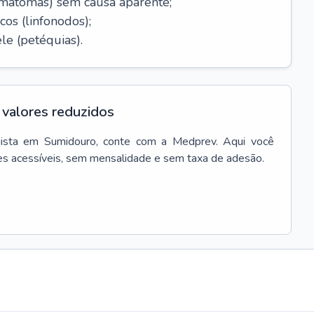
ematomas) sem causa aparente;
cos (linfonodos);
le (petéquias).
valores reduzidos
ista
em
Sumidouro
, conte com a Medprev. Aqui você
es acessíveis, sem mensalidade e sem taxa de adesão.