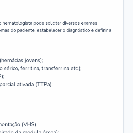
 o hematologista pode solicitar diversos exames
omas do paciente, estabelecer o diagnóstico e definir a
:
(hemácias jovens);
érico, ferritina, transferrina etc.);
);
arcial ativada (TTPa);
mentação (VHS)
pirado da medula óssea);