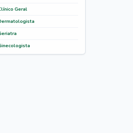
Clínico Geral
Dermatologista
Geriatra
Ginecologista