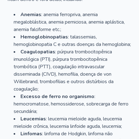
Anemias
: anemia ferropriva, anemia
megaloblástica, anemia perniciosa, anemia aplástica,
anemia falciforme etc.;
Hemoglobinopatias
: talassemias,
hemoglobinopatia C e outras doenças da hemoglobina;
Coagulopatias
: púrpura trombocitopênica
imunológica (PTI), púrpura trombocitopênica
trombótica (PTT), coagulação intravascular
disseminada (CIVD), hemofilia, doença de von
Willebrand, trombofilias e outros distúrbios da
coagulação;
Excesso de ferro no organismo
:
hemocromatose, hemossiderose, sobrecarga de ferro
secundária;
Leucemias
: leucemia mieloide aguda, leucemia
mieloide crônica, leucemia linfoide aguda, leucemia;
Linfomas
: linfoma de Hodgkin, linfoma não