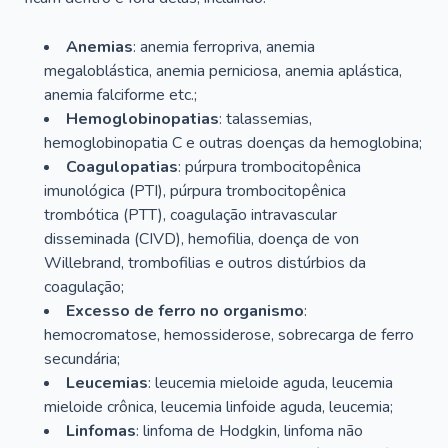
Anemias
: anemia ferropriva, anemia
megaloblástica, anemia perniciosa, anemia aplástica,
anemia falciforme etc.;
Hemoglobinopatias
: talassemias,
hemoglobinopatia C e outras doenças da hemoglobina;
Coagulopatias
: púrpura trombocitopênica
imunológica (PTI), púrpura trombocitopênica
trombótica (PTT), coagulação intravascular
disseminada (CIVD), hemofilia, doença de von
Willebrand, trombofilias e outros distúrbios da
coagulação;
Excesso de ferro no organismo
:
hemocromatose, hemossiderose, sobrecarga de ferro
secundária;
Leucemias
: leucemia mieloide aguda, leucemia
mieloide crônica, leucemia linfoide aguda, leucemia;
Linfomas
: linfoma de Hodgkin, linfoma não