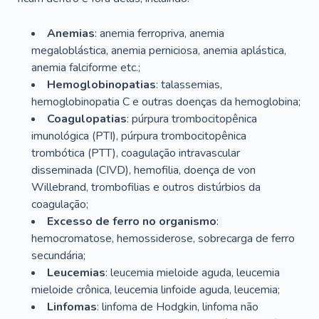
Anemias
: anemia ferropriva, anemia
megaloblástica, anemia perniciosa, anemia aplástica,
anemia falciforme etc.;
Hemoglobinopatias
: talassemias,
hemoglobinopatia C e outras doenças da hemoglobina;
Coagulopatias
: púrpura trombocitopênica
imunológica (PTI), púrpura trombocitopênica
trombótica (PTT), coagulação intravascular
disseminada (CIVD), hemofilia, doença de von
Willebrand, trombofilias e outros distúrbios da
coagulação;
Excesso de ferro no organismo
:
hemocromatose, hemossiderose, sobrecarga de ferro
secundária;
Leucemias
: leucemia mieloide aguda, leucemia
mieloide crônica, leucemia linfoide aguda, leucemia;
Linfomas
: linfoma de Hodgkin, linfoma não