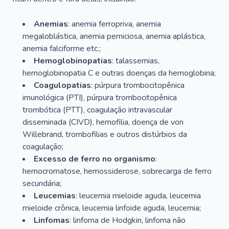
Anemias
: anemia ferropriva, anemia
megaloblástica, anemia perniciosa, anemia aplástica,
anemia falciforme etc.;
Hemoglobinopatias
: talassemias,
hemoglobinopatia C e outras doenças da hemoglobina;
Coagulopatias
: púrpura trombocitopênica
imunológica (PTI), púrpura trombocitopênica
trombótica (PTT), coagulação intravascular
disseminada (CIVD), hemofilia, doença de von
Willebrand, trombofilias e outros distúrbios da
coagulação;
Excesso de ferro no organismo
:
hemocromatose, hemossiderose, sobrecarga de ferro
secundária;
Leucemias
: leucemia mieloide aguda, leucemia
mieloide crônica, leucemia linfoide aguda, leucemia;
Linfomas
: linfoma de Hodgkin, linfoma não