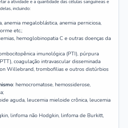
r a atividade e a quantidade das células sanguíneas e
elas, incluindo:
va, anemia megaloblástica, anemia perniciosa,
orme etc.;
ssemias, hemoglobinopatia C e outras doenças da
rombocitopênica imunológica (PTI), púrpura
(PTT), coagulação intravascular disseminada
on Willebrand, trombofilias e outros distúrbios
anismo
: hemocromatose, hemossiderose,
a;
oide aguda, leucemia mieloide crônica, leucemia
kin, linfoma não Hodgkin, linfoma de Burkitt,