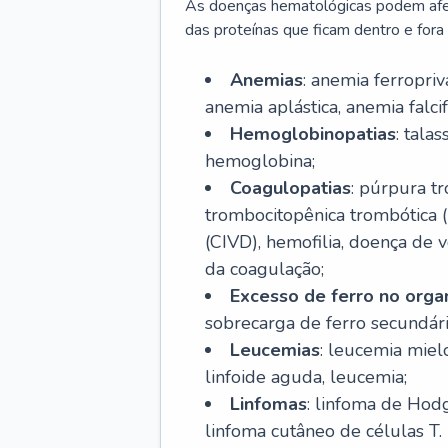
As doenças hematológicas podem afeta
das proteínas que ficam dentro e fora d
Anemias
: anemia ferropri
anemia aplástica, anemia falcif
Hemoglobinopatias
: tala
hemoglobina;
Coagulopatias
: púrpura t
trombocitopênica trombótica 
(CIVD), hemofilia, doença de v
da coagulação;
Excesso de ferro no org
sobrecarga de ferro secundári
Leucemias
: leucemia miel
linfoide aguda, leucemia;
Linfomas
: linfoma de Hodg
linfoma cutâneo de células T.