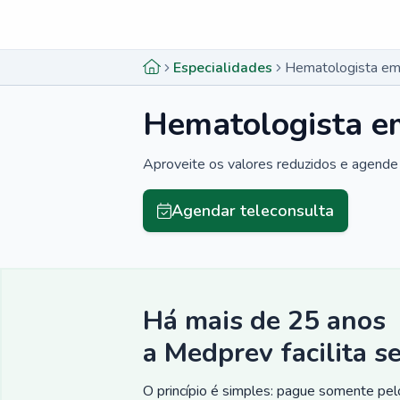
Menu lateral
Menu lateral
Especialidades
Hematologista em 
Hematologista em
Aproveite os valores reduzidos e agende 
Agendar teleconsulta
Há mais de 25 anos
a Medprev facilita s
O princípio é simples: pague somente pelo