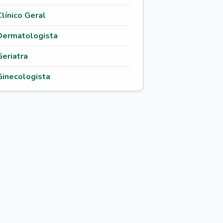
Clínico Geral
Dermatologista
Geriatra
Ginecologista