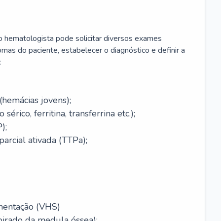
 o hematologista pode solicitar diversos exames
omas do paciente, estabelecer o diagnóstico e definir a
:
(hemácias jovens);
érico, ferritina, transferrina etc.);
);
arcial ativada (TTPa);
mentação (VHS)
pirado da medula óssea);