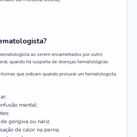
ematologista?
 hematologista ao serem encaminhados por outro
geral, quando há suspeita de doenças hematológicas.
sintomas que indicam quando procurar um hematologista,
ar;
onfusão mental;
tes;
de gengiva ou nariz;
sação de calor na perna;