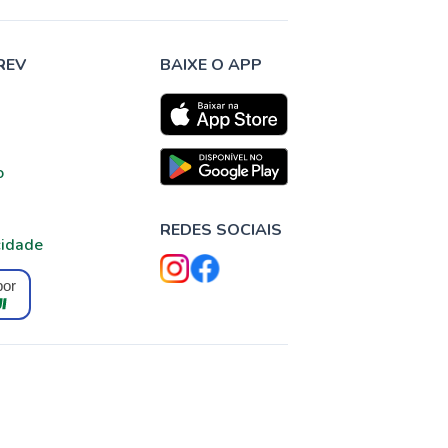
REV
BAIXE O APP
o
REDES SOCIAIS
cidade
por