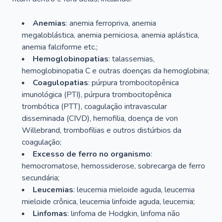
Anemias
: anemia ferropriva, anemia
megaloblástica, anemia perniciosa, anemia aplástica,
anemia falciforme etc.;
Hemoglobinopatias
: talassemias,
hemoglobinopatia C e outras doenças da hemoglobina;
Coagulopatias
: púrpura trombocitopênica
imunológica (PTI), púrpura trombocitopênica
trombótica (PTT), coagulação intravascular
disseminada (CIVD), hemofilia, doença de von
Willebrand, trombofilias e outros distúrbios da
coagulação;
Excesso de ferro no organismo
:
hemocromatose, hemossiderose, sobrecarga de ferro
secundária;
Leucemias
: leucemia mieloide aguda, leucemia
mieloide crônica, leucemia linfoide aguda, leucemia;
Linfomas
: linfoma de Hodgkin, linfoma não