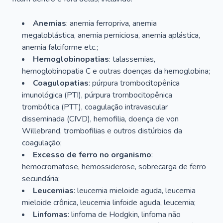
Anemias
: anemia ferropriva, anemia
megaloblástica, anemia perniciosa, anemia aplástica,
anemia falciforme etc.;
Hemoglobinopatias
: talassemias,
hemoglobinopatia C e outras doenças da hemoglobina;
Coagulopatias
: púrpura trombocitopênica
imunológica (PTI), púrpura trombocitopênica
trombótica (PTT), coagulação intravascular
disseminada (CIVD), hemofilia, doença de von
Willebrand, trombofilias e outros distúrbios da
coagulação;
Excesso de ferro no organismo
:
hemocromatose, hemossiderose, sobrecarga de ferro
secundária;
Leucemias
: leucemia mieloide aguda, leucemia
mieloide crônica, leucemia linfoide aguda, leucemia;
Linfomas
: linfoma de Hodgkin, linfoma não