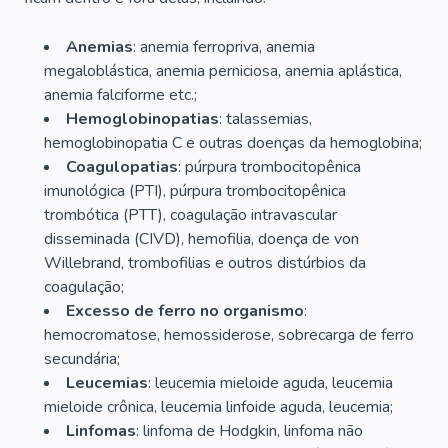
Anemias
: anemia ferropriva, anemia
megaloblástica, anemia perniciosa, anemia aplástica,
anemia falciforme etc.;
Hemoglobinopatias
: talassemias,
hemoglobinopatia C e outras doenças da hemoglobina;
Coagulopatias
: púrpura trombocitopênica
imunológica (PTI), púrpura trombocitopênica
trombótica (PTT), coagulação intravascular
disseminada (CIVD), hemofilia, doença de von
Willebrand, trombofilias e outros distúrbios da
coagulação;
Excesso de ferro no organismo
:
hemocromatose, hemossiderose, sobrecarga de ferro
secundária;
Leucemias
: leucemia mieloide aguda, leucemia
mieloide crônica, leucemia linfoide aguda, leucemia;
Linfomas
: linfoma de Hodgkin, linfoma não