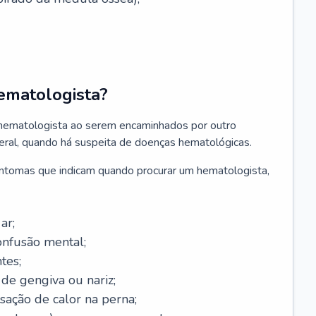
ematologista?
 hematologista ao serem encaminhados por outro
geral, quando há suspeita de doenças hematológicas.
sintomas que indicam quando procurar um hematologista,
ar;
onfusão mental;
tes;
de gengiva ou nariz;
sação de calor na perna;