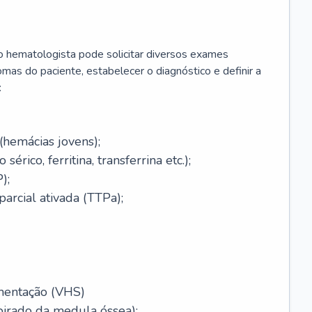
 o hematologista pode solicitar diversos exames
omas do paciente, estabelecer o diagnóstico e definir a
:
(hemácias jovens);
érico, ferritina, transferrina etc.);
);
arcial ativada (TTPa);
mentação (VHS)
pirado da medula óssea);