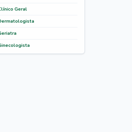
Clínico Geral
Dermatologista
Geriatra
Ginecologista