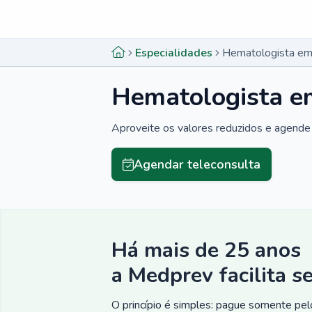
Menu lateral
Menu lateral
Especialidades
Hematologista em
Hematologista e
Aproveite os valores reduzidos e agende 
Agendar teleconsulta
Há mais de 25 anos
a Medprev facilita s
O princípio é simples: pague somente pelo