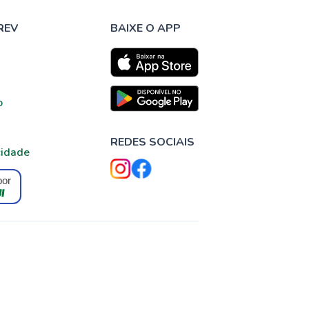
REV
BAIXE O APP
o
REDES SOCIAIS
cidade
por