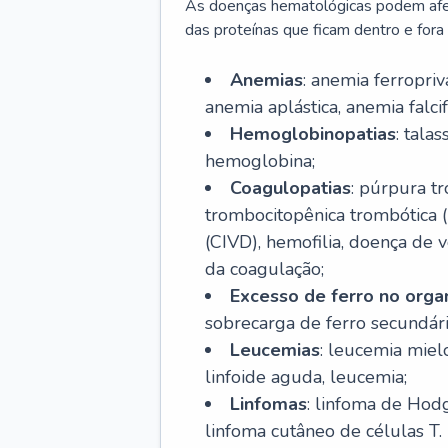
As doenças hematológicas podem afeta
das proteínas que ficam dentro e fora d
Anemias
: anemia ferropri
anemia aplástica, anemia falcif
Hemoglobinopatias
: tala
hemoglobina;
Coagulopatias
: púrpura t
trombocitopênica trombótica 
(CIVD), hemofilia, doença de v
da coagulação;
Excesso de ferro no org
sobrecarga de ferro secundári
Leucemias
: leucemia miel
linfoide aguda, leucemia;
Linfomas
: linfoma de Hodg
linfoma cutâneo de células T.