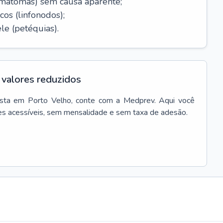
ematomas) sem causa aparente;
cos (linfonodos);
le (petéquias).
valores reduzidos
sta
em
Porto Velho
, conte com a Medprev. Aqui você
es acessíveis, sem mensalidade e sem taxa de adesão.