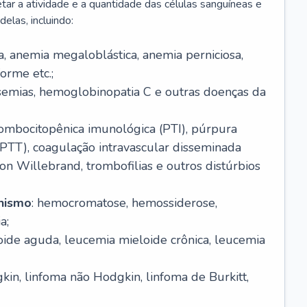
r a atividade e a quantidade das células sanguíneas e
elas, incluindo:
va, anemia megaloblástica, anemia perniciosa,
orme etc.;
ssemias, hemoglobinopatia C e outras doenças da
rombocitopênica imunológica (PTI), púrpura
(PTT), coagulação intravascular disseminada
on Willebrand, trombofilias e outros distúrbios
anismo
: hemocromatose, hemossiderose,
a;
oide aguda, leucemia mieloide crônica, leucemia
kin, linfoma não Hodgkin, linfoma de Burkitt,