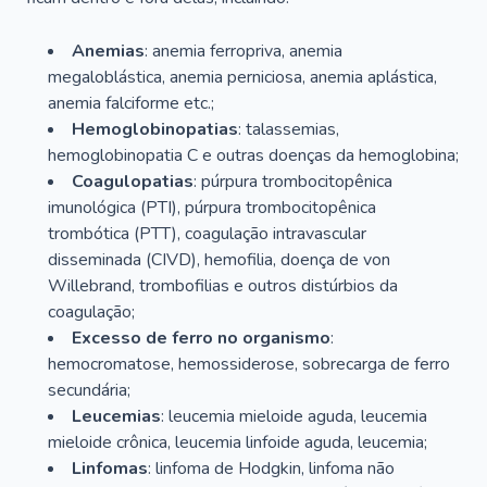
Anemias
: anemia ferropriva, anemia
megaloblástica, anemia perniciosa, anemia aplástica,
anemia falciforme etc.;
Hemoglobinopatias
: talassemias,
hemoglobinopatia C e outras doenças da hemoglobina;
Coagulopatias
: púrpura trombocitopênica
imunológica (PTI), púrpura trombocitopênica
trombótica (PTT), coagulação intravascular
disseminada (CIVD), hemofilia, doença de von
Willebrand, trombofilias e outros distúrbios da
coagulação;
Excesso de ferro no organismo
:
hemocromatose, hemossiderose, sobrecarga de ferro
secundária;
Leucemias
: leucemia mieloide aguda, leucemia
mieloide crônica, leucemia linfoide aguda, leucemia;
Linfomas
: linfoma de Hodgkin, linfoma não