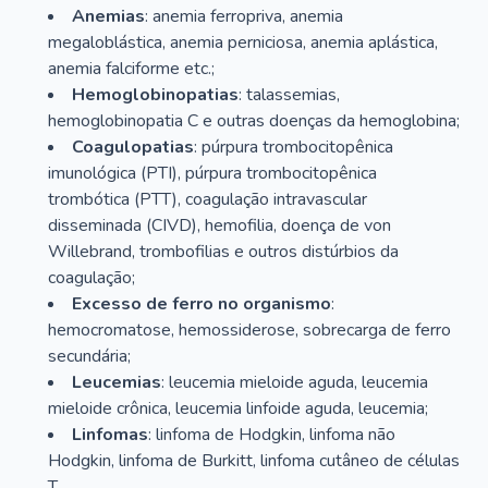
Anemias
: anemia ferropriva, anemia
megaloblástica, anemia perniciosa, anemia aplástica,
anemia falciforme etc.;
Hemoglobinopatias
: talassemias,
hemoglobinopatia C e outras doenças da hemoglobina;
Coagulopatias
: púrpura trombocitopênica
imunológica (PTI), púrpura trombocitopênica
trombótica (PTT), coagulação intravascular
disseminada (CIVD), hemofilia, doença de von
Willebrand, trombofilias e outros distúrbios da
coagulação;
Excesso de ferro no organismo
:
hemocromatose, hemossiderose, sobrecarga de ferro
secundária;
Leucemias
: leucemia mieloide aguda, leucemia
mieloide crônica, leucemia linfoide aguda, leucemia;
Linfomas
: linfoma de Hodgkin, linfoma não
Hodgkin, linfoma de Burkitt, linfoma cutâneo de células
T.