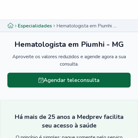
Menu lateral
Menu lateral
Especialidades
Hematologista em Piumhi - MG
Hematologista em Piumhi - MG
Aproveite os valores reduzidos e agende agora a sua
consulta.
Agendar teleconsulta
Há mais de 25 anos a Medprev facilita
seu acesso à saúde
O princípio é simples: pague somente pelo serviço