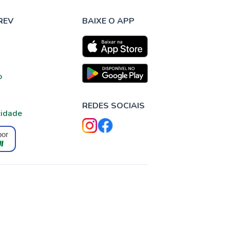
REV
BAIXE O APP
o
REDES SOCIAIS
cidade
por