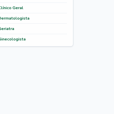
Clínico Geral
Dermatologista
Geriatra
Ginecologista