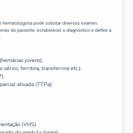
 o hematologista pode solicitar diversos exames
omas do paciente, estabelecer o diagnóstico e definir a
:
(hemácias jovens);
érico, ferritina, transferrina etc.);
);
arcial ativada (TTPa);
mentação (VHS)
pirado da medula óssea);