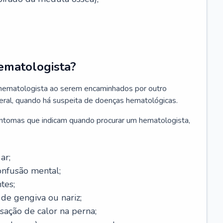
ematologista?
 hematologista ao serem encaminhados por outro
geral, quando há suspeita de doenças hematológicas.
sintomas que indicam quando procurar um hematologista,
ar;
onfusão mental;
tes;
de gengiva ou nariz;
sação de calor na perna;