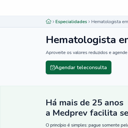
Menu lateral
Menu lateral
Especialidades
Hematologista em
Hematologista e
Aproveite os valores reduzidos e agende 
Agendar teleconsulta
Há mais de 25 anos
a Medprev facilita s
O princípio é simples: pague somente pelo