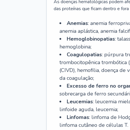
As doenças hematológicas podem afeta
das proteínas que ficam dentro e fora d
Anemias
: anemia ferropri
anemia aplástica, anemia falcif
Hemoglobinopatias
: tala
hemoglobina;
Coagulopatias
: púrpura t
trombocitopênica trombótica 
(CIVD), hemofilia, doença de v
da coagulação;
Excesso de ferro no org
sobrecarga de ferro secundári
Leucemias
: leucemia miel
linfoide aguda, leucemia;
Linfomas
: linfoma de Hodg
linfoma cutâneo de células T.