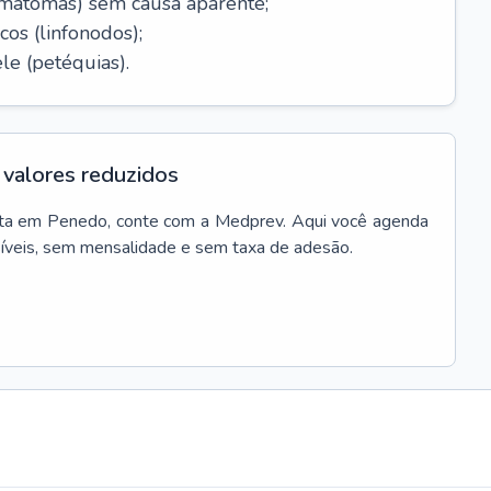
ematomas) sem causa aparente;
cos (linfonodos);
le (petéquias).
valores reduzidos
ta
em
Penedo
, conte com a Medprev. Aqui você agenda
síveis, sem mensalidade e sem taxa de adesão.