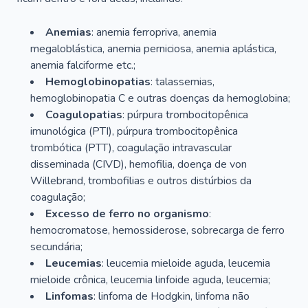
Anemias
: anemia ferropriva, anemia
megaloblástica, anemia perniciosa, anemia aplástica,
anemia falciforme etc.;
Hemoglobinopatias
: talassemias,
hemoglobinopatia C e outras doenças da hemoglobina;
Coagulopatias
: púrpura trombocitopênica
imunológica (PTI), púrpura trombocitopênica
trombótica (PTT), coagulação intravascular
disseminada (CIVD), hemofilia, doença de von
Willebrand, trombofilias e outros distúrbios da
coagulação;
Excesso de ferro no organismo
:
hemocromatose, hemossiderose, sobrecarga de ferro
secundária;
Leucemias
: leucemia mieloide aguda, leucemia
mieloide crônica, leucemia linfoide aguda, leucemia;
Linfomas
: linfoma de Hodgkin, linfoma não