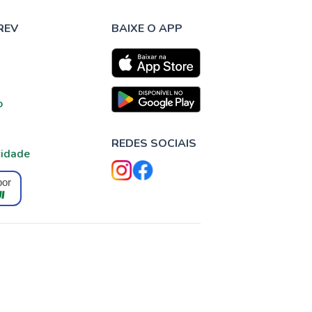
REV
BAIXE O APP
o
REDES SOCIAIS
cidade
por