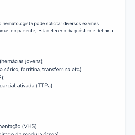
 o hematologista pode solicitar diversos exames
omas do paciente, estabelecer o diagnóstico e definir a
:
(hemácias jovens);
érico, ferritina, transferrina etc.);
);
arcial ativada (TTPa);
mentação (VHS)
pirado da medula óssea);