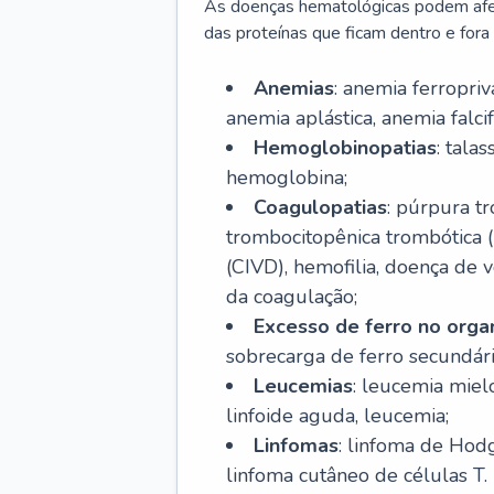
As doenças hematológicas podem afeta
das proteínas que ficam dentro e fora d
Anemias
: anemia ferropri
anemia aplástica, anemia falcif
Hemoglobinopatias
: tala
hemoglobina;
Coagulopatias
: púrpura t
trombocitopênica trombótica 
(CIVD), hemofilia, doença de v
da coagulação;
Excesso de ferro no org
sobrecarga de ferro secundári
Leucemias
: leucemia miel
linfoide aguda, leucemia;
Linfomas
: linfoma de Hodg
linfoma cutâneo de células T.