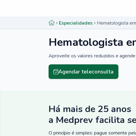
Menu lateral
Menu lateral
Especialidades
Hematologista em 
Hematologista em
Aproveite os valores reduzidos e agende 
Agendar teleconsulta
Há mais de 25 anos
a Medprev facilita s
O princípio é simples: pague somente pelo