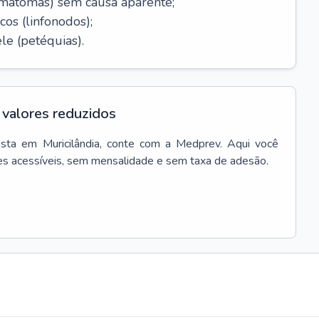
ematomas) sem causa aparente;
cos (linfonodos);
le (petéquias).
valores reduzidos
sta
em
Muricilândia
, conte com a Medprev. Aqui você
es acessíveis, sem mensalidade e sem taxa de adesão.