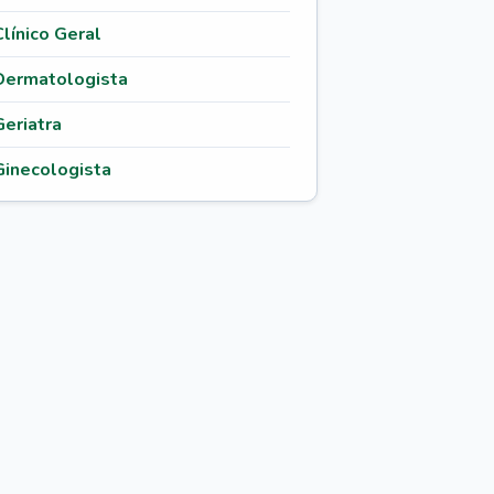
Clínico Geral
Dermatologista
Geriatra
Ginecologista