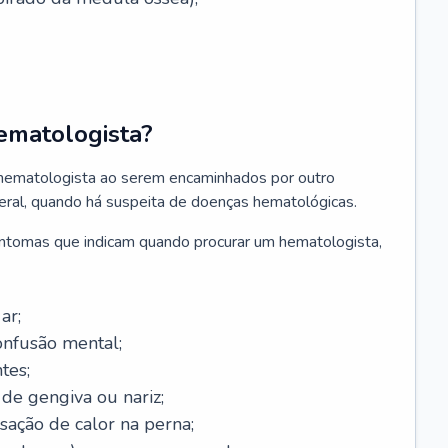
ematologista?
 hematologista ao serem encaminhados por outro
geral, quando há suspeita de doenças hematológicas.
sintomas que indicam quando procurar um hematologista,
ar;
onfusão mental;
tes;
de gengiva ou nariz;
sação de calor na perna;