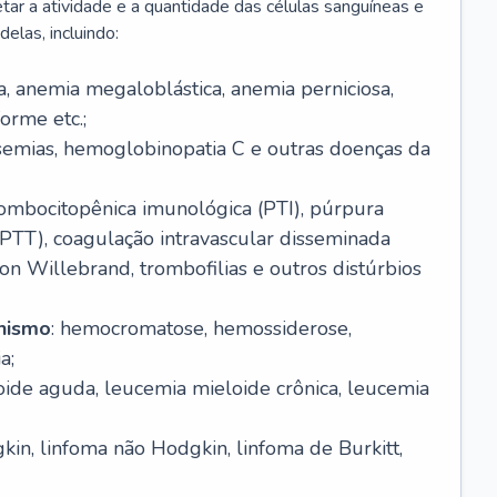
r a atividade e a quantidade das células sanguíneas e
elas, incluindo:
va, anemia megaloblástica, anemia perniciosa,
orme etc.;
ssemias, hemoglobinopatia C e outras doenças da
rombocitopênica imunológica (PTI), púrpura
(PTT), coagulação intravascular disseminada
on Willebrand, trombofilias e outros distúrbios
anismo
: hemocromatose, hemossiderose,
a;
oide aguda, leucemia mieloide crônica, leucemia
kin, linfoma não Hodgkin, linfoma de Burkitt,