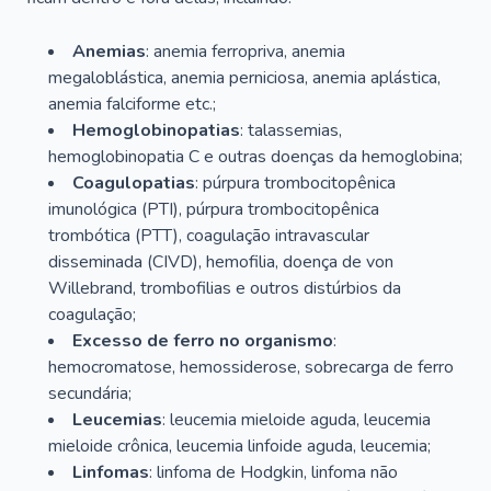
Anemias
: anemia ferropriva, anemia
megaloblástica, anemia perniciosa, anemia aplástica,
anemia falciforme etc.;
Hemoglobinopatias
: talassemias,
hemoglobinopatia C e outras doenças da hemoglobina;
Coagulopatias
: púrpura trombocitopênica
imunológica (PTI), púrpura trombocitopênica
trombótica (PTT), coagulação intravascular
disseminada (CIVD), hemofilia, doença de von
Willebrand, trombofilias e outros distúrbios da
coagulação;
Excesso de ferro no organismo
:
hemocromatose, hemossiderose, sobrecarga de ferro
secundária;
Leucemias
: leucemia mieloide aguda, leucemia
mieloide crônica, leucemia linfoide aguda, leucemia;
Linfomas
: linfoma de Hodgkin, linfoma não