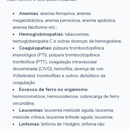
Anemias
: anemia ferropriva, anemia
megaloblástica, anemia perniciosa, anemia aplástica,
anemia falciforme etc.;
Hemoglobinopatias
: talassemias,
hemoglobinopatia C e outras doenças da hemoglobina;
Coagulopatias
: púrpura trombocitopênica
imunológica (PTI), púrpura trombocitopênica
trombótica (PTT), coagulação intravascular
disseminada (CIVD), hemofilia, doença de von
Willebrand, trombofilias e outros distúrbios da
coagulação;
Excesso de ferro no organismo
:
hemocromatose, hemossiderose, sobrecarga de ferro
secundária;
Leucemias
: leucemia mieloide aguda, leucemia
mieloide crônica, leucemia linfoide aguda, leucemia;
Linfomas
: linfoma de Hodgkin, linfoma não